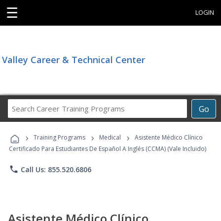
☰
LOGIN
Valley Career & Technical Center
Search
Go
Career
Training
›
›
›
Programs
Training Programs
Medical
Asistente Médico Clínico
Certificado Para Estudiantes De Español A Inglés (CCMA) (Vale Incluido)
phone
Call Us: 855.520.6806
Asistente Médico Clínico