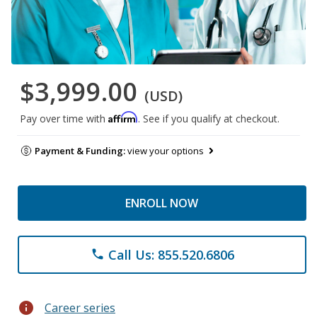
$3,999.00
(USD)
Affirm
Pay over time with
. See if you qualify at checkout.
Payment & Funding:
view your options
ENROLL NOW
Call Us: 855.520.6806
phone
info
Career series