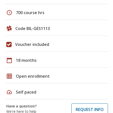
schedule
700 course hrs
Code BIL-GES1113
Voucher included
calendar_today
18 months
grid_on
Open enrollment
speed
Self paced
Have a question?
REQUEST INFO
We're here to help