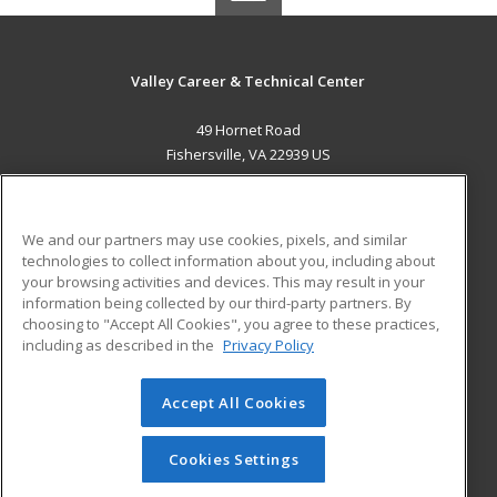
Valley Career & Technical Center
49 Hornet Road
Fishersville, VA 22939 US
MAIN CONTENT
Career Training
We and our partners may use cookies, pixels, and similar
technologies to collect information about you, including about
ADDITIONAL RESOURCES
your browsing activities and devices. This may result in your
information being collected by our third-party partners. By
Military
Student Blog
choosing to "Accept All Cookies", you agree to these practices,
Financial Assistance
including as described in the
Privacy Policy
Help
Accept All Cookies
© 2026 ed2go, a division of Cengage Learning. All rights
reserved. The material on this site cannot be reproduced or
redistributed unless you have obtained prior written
Cookies Settings
permission from Cengage Learning.
Privacy Policy