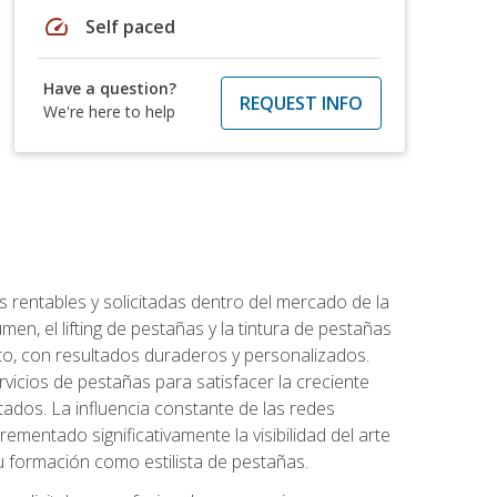
speed
Self paced
Have a question?
REQUEST INFO
We're here to help
 rentables y solicitadas dentro del mercado de la
en, el lifting de pestañas y la tintura de pestañas
to, con resultados duraderos y personalizados.
vicios de pestañas para satisfacer la creciente
ados. La influencia constante de las redes
ementado significativamente la visibilidad del arte
u formación como estilista de pestañas.