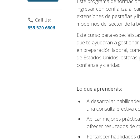
Este programa de formación p
ingresar con confianza al ca
extensiones de pestañas y lif
phone
Call Us:
modernos del sector de la be
855.520.6806
Este curso para especialista
que te ayudarán a gestionar
en preparación laboral, como
de Estados Unidos, estarás 
confianza y claridad.
Lo que aprenderás:
A desarrollar habilidade
una consulta efectiva con
Aplicar mejores práctica
ofrecer resultados de ca
Fortalecer habilidades de