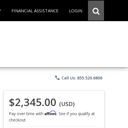
Y
FINANCIAL ASSISTANCE
LOGIN
phone
Call Us: 855.520.6806
$2,345.00
(USD)
Affirm
Pay over time with
. See if you qualify at
checkout.