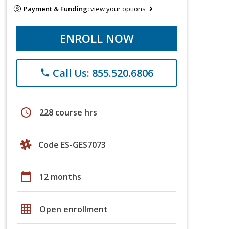
Payment & Funding:
view your options
ENROLL NOW
Call Us: 855.520.6806
phone
schedule
228 course hrs
Code ES-GES7073
calendar_today
12 months
grid_on
Open enrollment