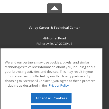
Valley Career & Technical Center
49 Hornet Road
Fishersville, VA 22939 US
MAIN CONTENT
Career Training
We and our partners may use cookies, pixels, and similar
technologies to collect information about you, including about
ADDITIONAL RESOURCES
your browsing activities and devices. This may result in your
information being collected by our third-party partners. By
Military
Student Blog
choosing to "Accept All Cookies", you agree to these practices,
Financial Assistance
including as described in the
Privacy Policy
Help
Accept All Cookies
© 2026 ed2go, a division of Cengage Learning. All rights
reserved. The material on this site cannot be reproduced or