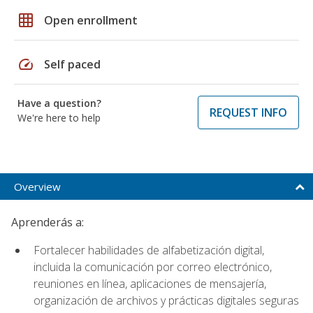
grid_on
Open enrollment
speed
Self paced
Have a question?
REQUEST INFO
We're here to help
Overview
Aprenderás a:
Fortalecer habilidades de alfabetización digital,
incluida la comunicación por correo electrónico,
reuniones en línea, aplicaciones de mensajería,
organización de archivos y prácticas digitales seguras