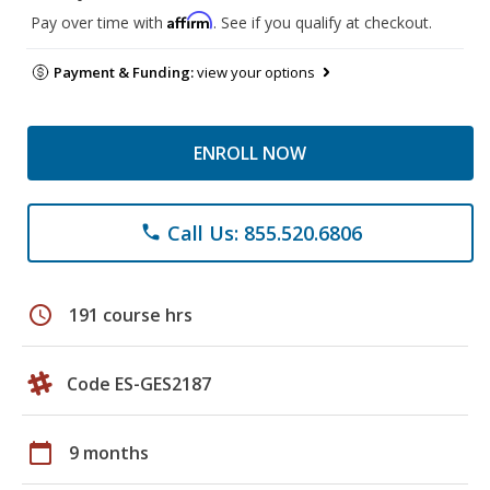
Affirm
Pay over time with
. See if you qualify at checkout.
Payment & Funding:
view your options
ENROLL NOW
Call Us: 855.520.6806
phone
schedule
191 course hrs
Code ES-GES2187
calendar_today
9 months