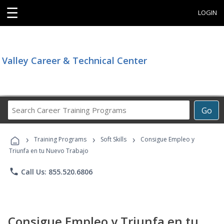
☰
LOGIN
Valley Career & Technical Center
Search
Go
Career
Training
›
›
›
Programs
Training Programs
Soft Skills
Consigue Empleo y
Triunfa en tu Nuevo Trabajo
phone
Call Us: 855.520.6806
Consigue Empleo y Triunfa en tu